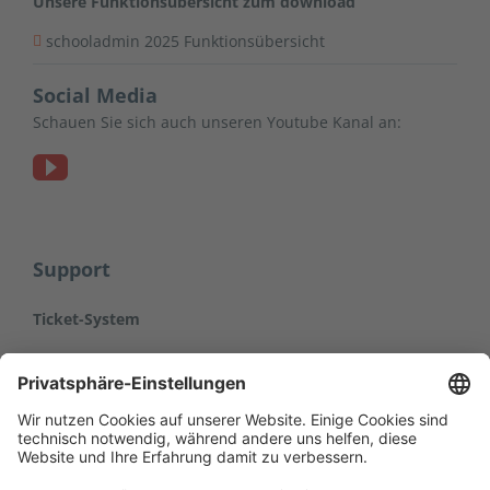
Unsere Funktionsübersicht zum download
schooladmin 2025 Funktionsübersicht
Social Media
Schauen Sie sich auch unseren Youtube Kanal an:
Support
Ticket-System
Hier gelangen Sie zum Ticket-System der
kraft network engineering GmbH.
Bitte halten Sie Ihre Zugangsdaten bereit.
Jetzt Ticket-System öffnen ››