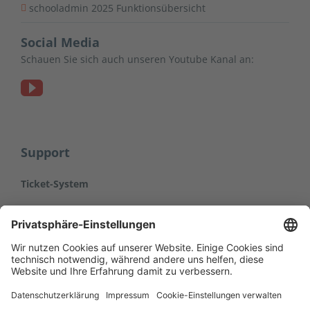
schooladmin 2025 Funktionsübersicht
Social Media
Schauen Sie sich auch unseren Youtube Kanal an:
Support
Ticket-System
Hier gelangen Sie zum Ticket-System der
kraft network engineering GmbH.
Bitte halten Sie Ihre Zugangsdaten bereit.
Jetzt Ticket-System öffnen ››