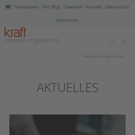
Zum
Ticketsystem
KNE Blog
Download
Kontakt
Datenschutz
Inhalt
springen
Impressum
Startseite
»
Blog
»
News
AKTUELLES