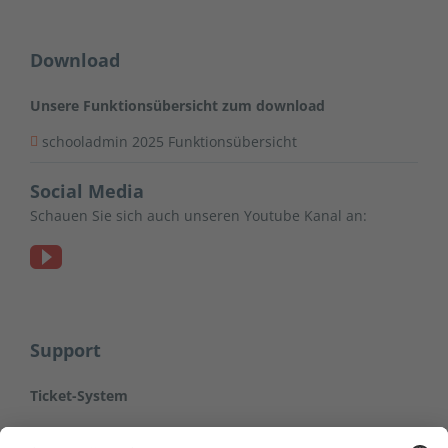
Download
Unsere Funktionsübersicht zum download
schooladmin 2025 Funktionsübersicht
Social Media
Schauen Sie sich auch unseren Youtube Kanal an:
Support
Ticket-System
Hier gelangen Sie zum Ticket-System der