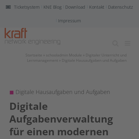
Zum
Ticketsystem
KNE Blog
Download
Kontakt
Datenschutz
Inhalt
springen
Impressum
Startseite
»
schooladmin Module
»
Digitaler Unterricht und
Lernmanagement
»
Digitale Hausaufgaben und Aufgaben
◼
Digitale Hausaufgaben und Aufgaben
Digitale
Aufgabenverwaltung
für einen modernen