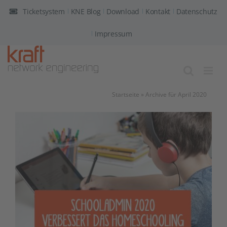
Zum
Ticketsystem
KNE Blog
Download
Kontakt
Datenschutz
Inhalt
springen
Impressum
Startseite
»
Archive für April 2020